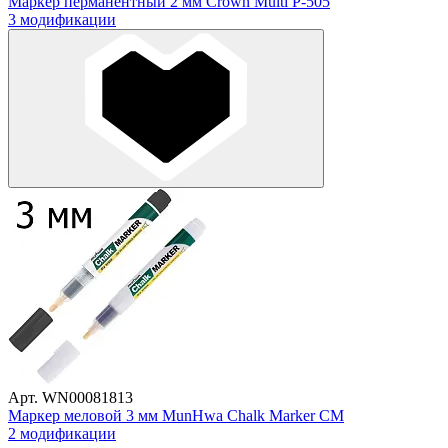
Маркер перманентный 2 мм Crown Multi P-505
3 модификации
Арт. WN00081813
Маркер меловой 3 мм MunHwa Chalk Marker CM
2 модификации