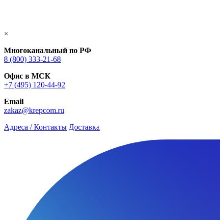
×
Многоканальный по РФ
8 (800) 333‑21-68
Офис в МСК
+7 (495) 120-44-92
Email
zakaz@krepcom.ru
Адреса / Контакты
Доставка