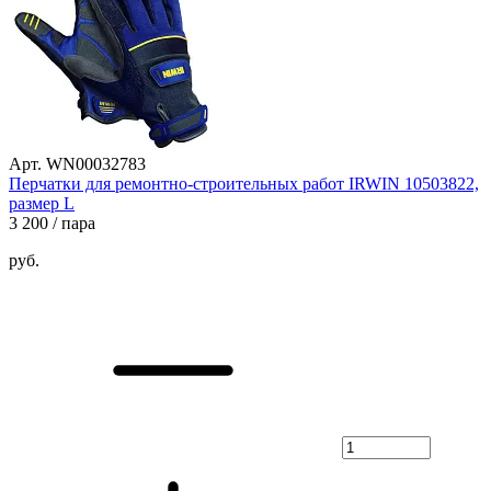
Арт. WN00032783
Перчатки для ремонтно-строительных работ IRWIN 10503822,
размер L
3 200
/ пара
руб.