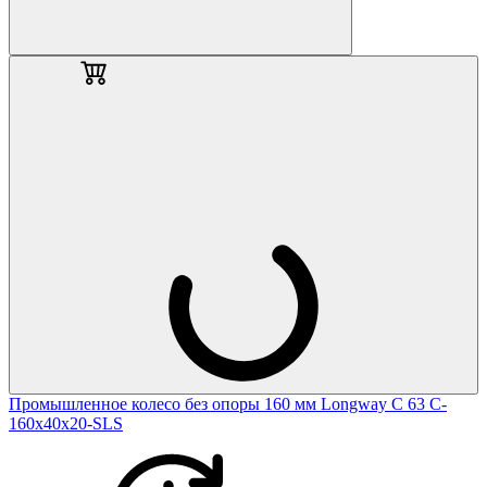
Промышленное колесо без опоры 160 мм Longway С 63 C-
160х40х20-SLS