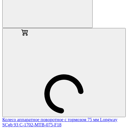
Колесо аппаратное поворотное с тормозом 75 мм Longway
SCgb 93 C-1702-MTB-075-F18