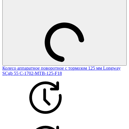
Колесо аппаратное поворотное с тормозом 125 мм Longway
SCgb 55 C-1702-MTB-125-F18