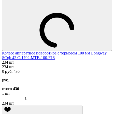
Колесо аппаратное поворотное с тормозом 100 мм Longway
SCgb 42 C-1702-MTB-100-F18
234 шт
234 шт
0
руб.
436
руб.
итого
436
1 шт
234 шт