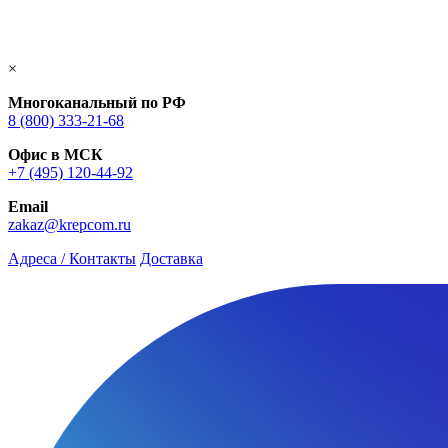
×
Многоканальный по РФ
8 (800) 333‑21-68
Офис в МСК
+7 (495) 120-44-92
Email
zakaz@krepcom.ru
Адреса / Контакты
Доставка