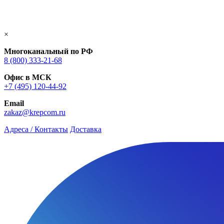
×
Многоканальный по РФ
8 (800) 333‑21-68
Офис в МСК
+7 (495) 120-44-92
Email
zakaz@krepcom.ru
Адреса / Контакты
Доставка