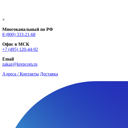
×
Многоканальный по РФ
8 (800) 333‑21-68
Офис в МСК
+7 (495) 120-44-92
Email
zakaz@krepcom.ru
Адреса / Контакты
Доставка