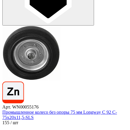
Арт. WN00055176
Промышленное колесо без опоры 75 мм Longway С 92 C-
75х20х11,5-SLS
155
/ шт