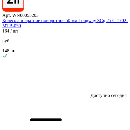
Арт. WN00055203
Колесо аппаратное поворотное 50 мм Longway SCg 25 C-1702-
MTB-050
164
/ шт
руб.
148 шт
Доступно сегодня