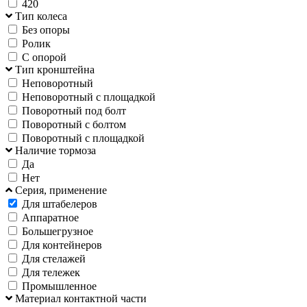
420
Тип колеса
Без опоры
Ролик
С опорой
Тип кронштейна
Неповоротный
Неповоротный с площадкой
Поворотный под болт
Поворотный с болтом
Поворотный с площадкой
Наличие тормоза
Да
Нет
Серия, применение
Для штабелеров
Аппаратное
Большегрузное
Для контейнеров
Для стелажей
Для тележек
Промышленное
Материал контактной части