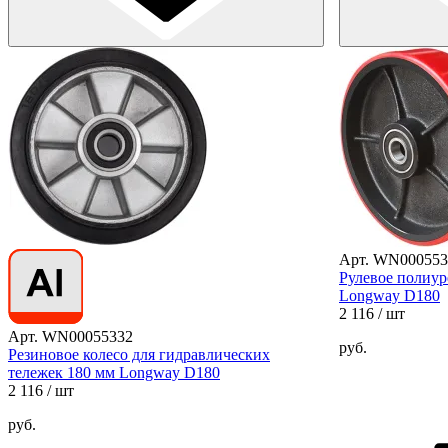
Арт. WN000553
Рулевое полиур
Longway D180
2 116
/ шт
Арт. WN00055332
руб.
Резиновое колесо для гидравлических
тележек 180 мм Longway D180
2 116
/ шт
руб.