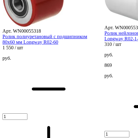
Арт. WN000553
Арт. WN00055318
Ролик нейлоно
Ролик полиуретановый с подшипником
Longway R02-1
80х60 мм Longway R02-60
310
/ шт
1 550
/ шт
руб.
руб.
869
руб.