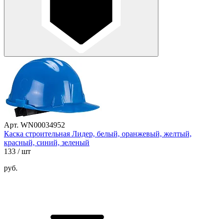
Арт. WN00034952
Каска строительная Лидер, белый, оранжевый, желтый,
красный, синий, зеленый
133
/ шт
руб.