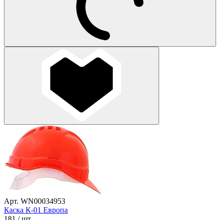
Арт. WN00034953
Каска К-01 Европа
181
/ шт