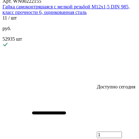
Арт. WN00222155
Гайка самоконтрящаяся с мелкой резьбой М12х1,5 DIN 985,
класс прочности 6, оцинкованная сталь
11
/ шт
руб.
52935 шт
Доступно сегодня