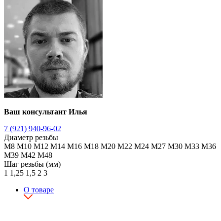
Ваш консультант Илья
7 (921) 940-96-02
Диаметр резьбы
М8
М10
М12
М14
М16
М18
М20
М22
М24
М27
М30
М33
М36
М39
М42
М48
Шаг резьбы (мм)
1
1,25
1,5
2
3
О товаре