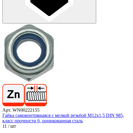
Арт. WN00222155
Гайка самоконтрящаяся с мелкой резьбой М12х1,5 DIN 985,
класс прочности 6, оцинкованная сталь
11
/ шт