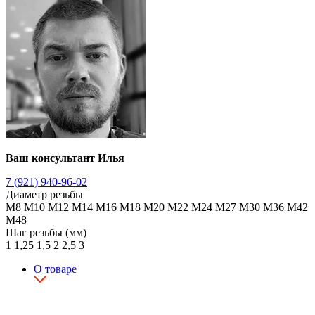
Ваш консультант Илья
7 (921) 940-96-02
Диаметр резьбы
М8
М10
М12
М14
М16
М18
М20
М22
М24
М27
М30
М36
М42
М48
Шаг резьбы (мм)
1
1,25
1,5
2
2,5
3
О товаре