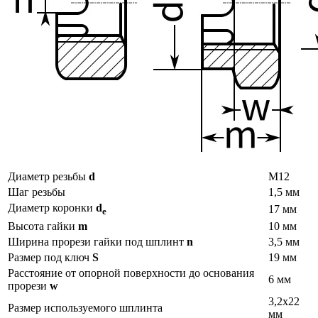
Диаметр резьбы
d
М12
Шаг резьбы
1,5 мм
Диаметр коронки
d
17 мм
e
Высота гайки
m
10 мм
Ширина прорези гайки под шплинт
n
3,5 мм
Размер под ключ
S
19 мм
Расстояние от опорной поверхности до основания
6 мм
прорези
w
3,2х22
Размер используемого шплинта
мм