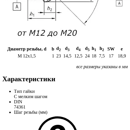
d
d
d
d
h
h
Диаметр резьбы, d
b
SW
e
2
3
4
5
1
2
M 12x1,5
1
23
14,5
12,5
24
18
7,5
17
18,9
все размеры указаны в мм
Характеристики
Тип гайки
С мелким шагом
DIN
74361
Шаг резьбы (мм)