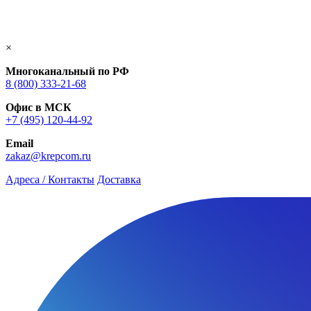
×
Многоканальный по РФ
8 (800) 333‑21-68
Офис в МСК
+7 (495) 120-44-92
Email
zakaz@krepcom.ru
Адреса / Контакты
Доставка