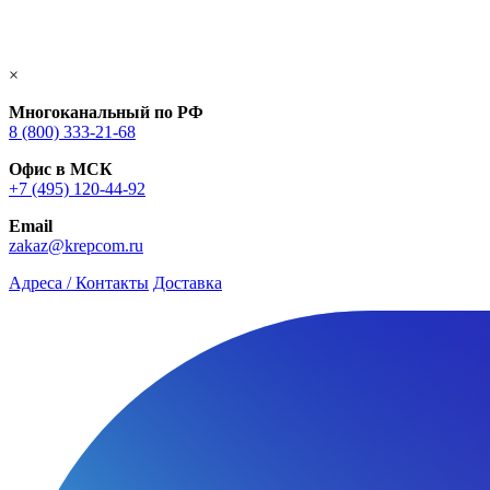
×
Многоканальный по РФ
8 (800) 333‑21-68
Офис в МСК
+7 (495) 120-44-92
Email
zakaz@krepcom.ru
Адреса / Контакты
Доставка