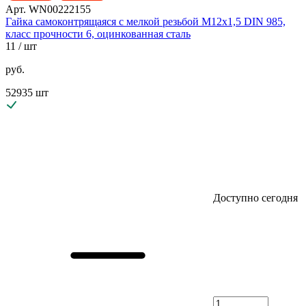
Арт. WN00222155
Гайка самоконтрящаяся с мелкой резьбой М12х1,5 DIN 985,
класс прочности 6, оцинкованная сталь
11
/ шт
руб.
52935 шт
Доступно сегодня