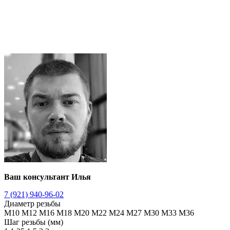
Ваш консультант Илья
7 (921) 940-96-02
Диаметр резьбы
М10
М12
М16
М18
М20
М22
М24
М27
М30
М33
М36
Шаг резьбы (мм)