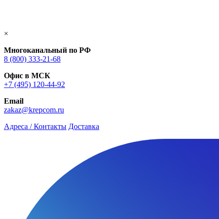
×
Многоканальный по РФ
8 (800) 333‑21-68
Офис в МСК
+7 (495) 120-44-92
Email
zakaz@krepcom.ru
Адреса / Контакты
Доставка