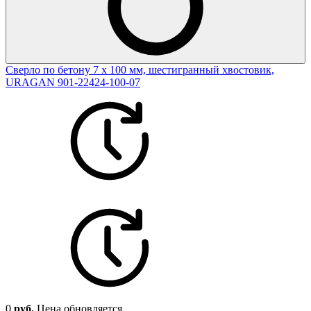
Cверло по бетону 7 х 100 мм, шестигранный хвостовик,
URAGAN 901-22424-100-07
0
руб.
Цена обновляется