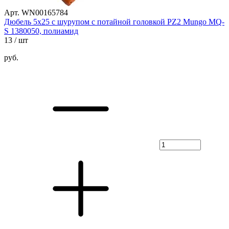
Арт. WN00165784
Дюбель 5х25 с шурупом с потайной головкой PZ2 Mungo MQ-
S 1380050, полиамид
13
/ шт
руб.