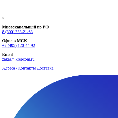
×
Многоканальный по РФ
8 (800) 333‑21-68
Офис в МСК
+7 (495) 120-44-92
Email
zakaz@krepcom.ru
Адреса / Контакты
Доставка