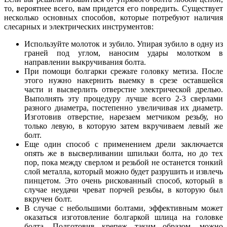
то, вероятнее всего, вам придется его повредить. Существует
несколько основных способов, которые потребуют наличия
слесарных и электрических инструментов:
Используйте молоток и зубило. Упирая зубило в одну из
граней под углом, наносим удары молотком в
направлении выкручивания болта.
При помощи болгарки срежьте головку метиза. После
этого нужно накернить выемку в срезе оставшейся
части и высверлить отверстие электрической дрелью.
Выполнять эту процедуру лучше всего 2-3 сверлами
разного диаметра, постепенно увеличивая их диаметр.
Изготовив отверстие, нарезаем метчиком резьбу, но
только левую, в которую затем вкручиваем левый же
болт.
Еще один способ с применением дрели заключается
опять же в высверливании шпильки болта, но до тех
пор, пока между сверлом и резьбой не останется тонкий
слой металла, который можно будет разрушить и извлечь
пинцетом. Это очень рискованный способ, который в
случае неудачи чреват порчей резьбы, в которую был
вкручен болт.
В случае с небольшими болтами, эффективным может
оказаться изготовление болгаркой шлица на головке
болта. Подготовив крепеж таким образом, можно