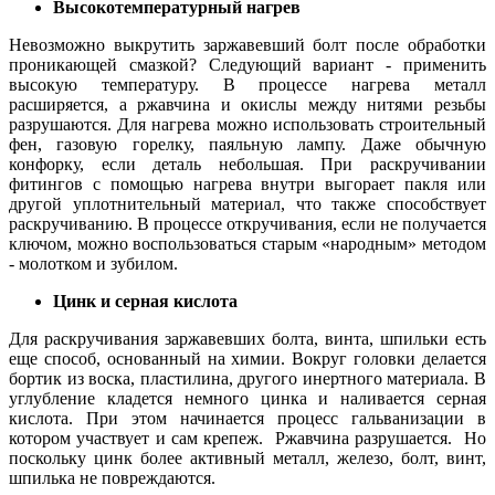
Высокотемпературный нагрев
Невозможно выкрутить заржавевший болт после обработки
проникающей смазкой? Следующий вариант - применить
высокую температуру. В процессе нагрева металл
расширяется, а ржавчина и окислы между нитями резьбы
разрушаются. Для нагрева можно использовать строительный
фен, газовую горелку, паяльную лампу. Даже обычную
конфорку, если деталь небольшая. При раскручивании
фитингов с помощью нагрева внутри выгорает пакля или
другой уплотнительный материал, что также способствует
раскручиванию. В процессе откручивания, если не получается
ключом, можно воспользоваться старым «народным» методом
- молотком и зубилом.
Цинк и серная кислота
Для раскручивания заржавевших болта, винта, шпильки есть
еще способ, основанный на химии. Вокруг головки делается
бортик из воска, пластилина, другого инертного материала. В
углубление кладется немного цинка и наливается серная
кислота. При этом начинается процесс гальванизации в
котором участвует и сам крепеж. Ржавчина разрушается. Но
поскольку цинк более активный металл, железо, болт, винт,
шпилька не повреждаются.