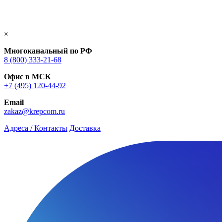
×
Многоканальный по РФ
8 (800) 333‑21-68
Офис в МСК
+7 (495) 120-44-92
Email
zakaz@krepcom.ru
Адреса / Контакты
Доставка