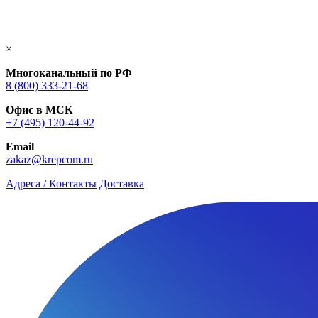
×
Многоканальный по РФ
8 (800) 333‑21-68
Офис в МСК
+7 (495) 120-44-92
Email
zakaz@krepcom.ru
Адреса / Контакты
Доставка