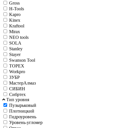
Gross
H-Tools
Kapro
Kinex
Kraftool
Mirax
NEO tools
SOLA
Stanley
Stayer
Swanson Tool
TOPEX
Workpro
ЗУБР
МастерАлмаз
СИБИН
Сибртех
Тип уровня
Пузырьковый
Плотницкий
Гидроуровень
Уровень-угломер