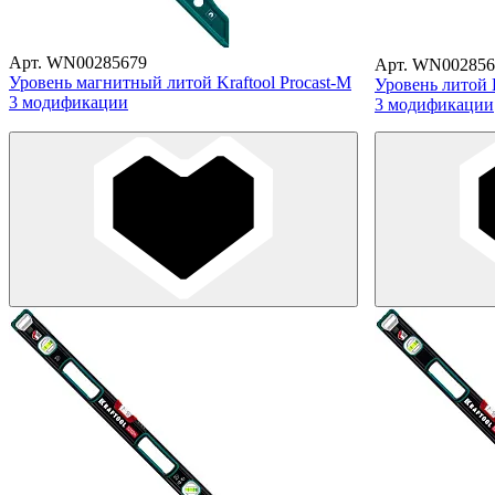
Арт. WN00285679
Арт. WN002856
Уровень магнитный литой Kraftool Procast-M
Уровень литой K
3 модификации
3 модификации