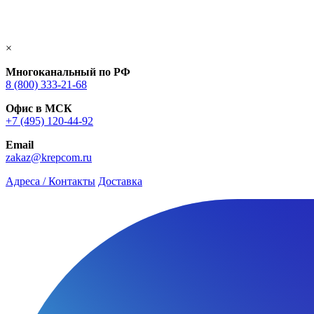
×
Многоканальный по РФ
8 (800) 333‑21-68
Офис в МСК
+7 (495) 120-44-92
Email
zakaz@krepcom.ru
Адреса / Контакты
Доставка