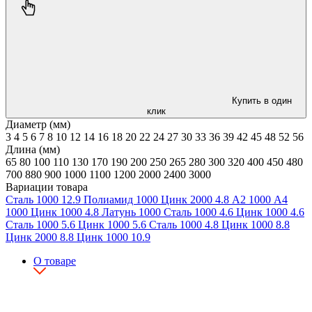
Купить в один
клик
Диаметр (мм)
3
4
5
6
7
8
10
12
14
16
18
20
22
24
27
30
33
36
39
42
45
48
52
56
Длина (мм)
65
80
100
110
130
170
190
200
250
265
280
300
320
400
450
480
700
880
900
1000
1100
1200
2000
2400
3000
Вариации товара
Сталь
1000
12.9
Полиамид
1000
Цинк
2000
4.8
А2
1000
А4
1000
Цинк
1000
4.8
Латунь
1000
Сталь
1000
4.6
Цинк
1000
4.6
Сталь
1000
5.6
Цинк
1000
5.6
Сталь
1000
4.8
Цинк
1000
8.8
Цинк
2000
8.8
Цинк
1000
10.9
О товаре