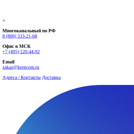
×
Многоканальный по РФ
8 (800) 333‑21-68
Офис в МСК
+7 (495) 120-44-92
Email
zakaz@krepcom.ru
Адреса / Контакты
Доставка