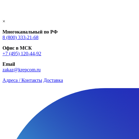
×
Многоканальный по РФ
8 (800) 333‑21-68
Офис в МСК
+7 (495) 120-44-92
Email
zakaz@krepcom.ru
Адреса / Контакты
Доставка