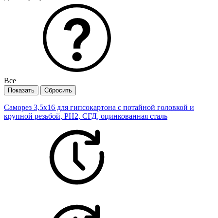
Все
Саморез 3,5х16 для гипсокартона с потайной головкой и
крупной резьбой, PH2, СГД, оцинкованная сталь