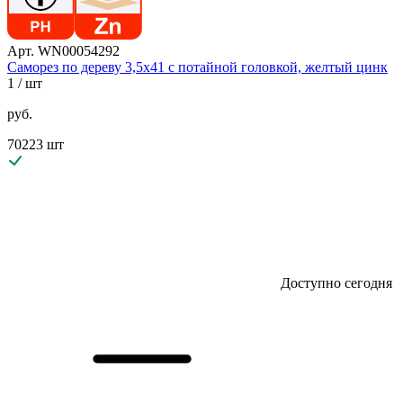
Арт. WN00054292
Саморез по дереву 3,5х41 с потайной головкой, желтый цинк
1
/ шт
руб.
70223 шт
Доступно сегодня