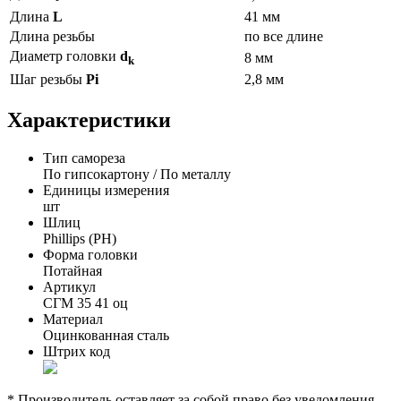
Длина
L
41 мм
Длина резьбы
по все длине
Диаметр головки
d
8 мм
k
Шаг резьбы
Pi
2,8 мм
Характеристики
Тип самореза
По гипсокартону / По металлу
Единицы измерения
шт
Шлиц
Phillips (PH)
Форма головки
Потайная
Артикул
СГМ 35 41 оц
Материал
Оцинкованная сталь
Штрих код
* Производитель оставляет за собой право без уведомления