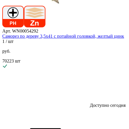
Арт. WN00054292
Саморез по дереву 3,5х41 с потайной головкой, желтый цинк
1
/ шт
руб.
70223 шт
Доступно сегодня