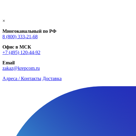
×
Многоканальный по РФ
8 (800) 333‑21-68
Офис в МСК
+7 (495) 120-44-92
Email
zakaz@krepcom.ru
Адреса / Контакты
Доставка