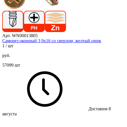
Арт. WN00013805
Саморез оконный 3,9х16 со сверлом, желтый цинк
1
/ шт
руб.
57099 шт
Доставим 8
августа