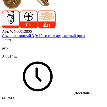
Арт. WN00013806
Саморез оконный 3,9х19 со сверлом, желтый цинк
1
/ шт
руб.
347514 шт
Доставим 8
августа