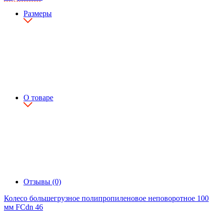
Размеры
О товаре
Отзывы (0)
Колесо большегрузное полипропиленовое неповоротное 100
мм FCdn 46