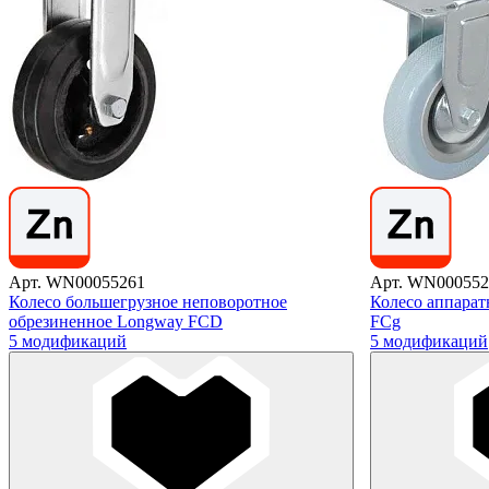
Арт. WN00055261
Арт. WN000552
Колесо большегрузное неповоротное
Колесо аппарат
обрезиненное Longway FCD
FCg
5 модификаций
5 модификаций