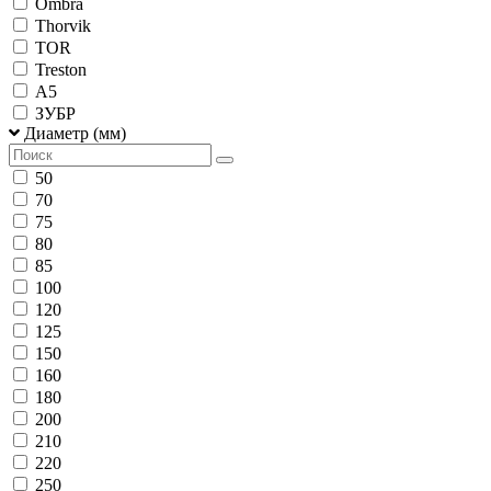
Ombra
Thorvik
TOR
Treston
А5
ЗУБР
Диаметр (мм)
50
70
75
80
85
100
120
125
150
160
180
200
210
220
250