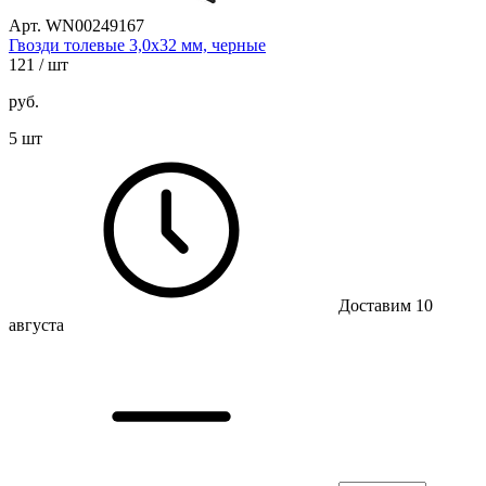
Арт. WN00249167
Гвозди толевые 3,0х32 мм, черные
121
/ шт
руб.
5 шт
Доставим 10
августа