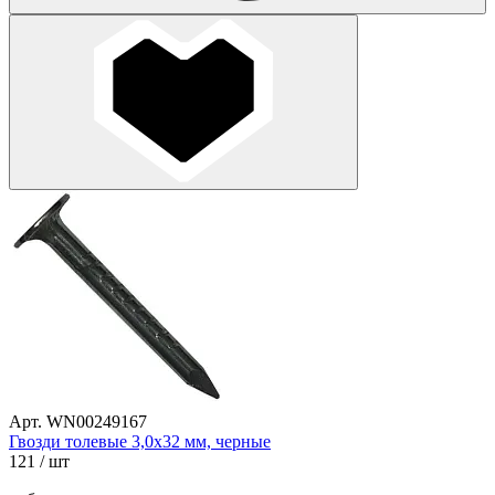
Арт. WN00249167
Гвозди толевые 3,0х32 мм, черные
121
/ шт