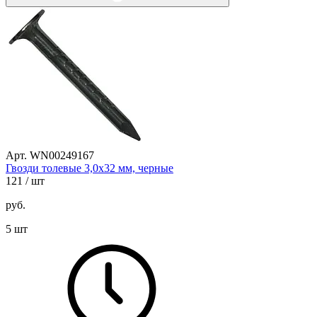
Арт. WN00249167
Гвозди толевые 3,0х32 мм, черные
121
/ шт
руб.
5 шт