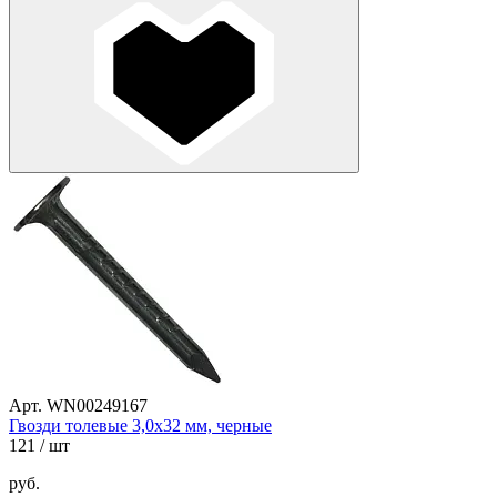
Арт. WN00249167
Гвозди толевые 3,0х32 мм, черные
121
/ шт
руб.