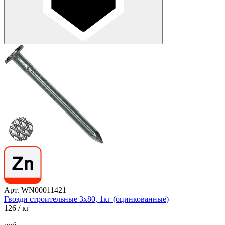
Арт. WN00011421
Гвозди строительные 3х80, 1кг (оцинкованные)
126
/ кг