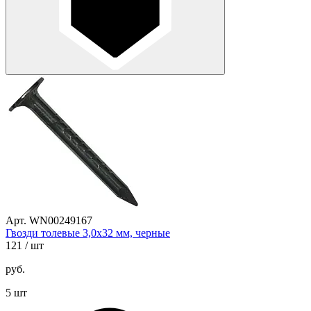
Арт. WN00249167
Гвозди толевые 3,0х32 мм, черные
121
/ шт
руб.
5 шт