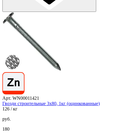
Арт. WN00011421
Гвозди строительные 3х80, 1кг (оцинкованные)
126
/ кг
руб.
180