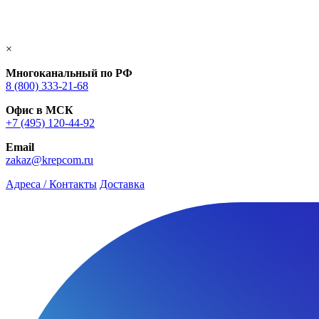
×
Многоканальный по РФ
8 (800) 333‑21-68
Офис в МСК
+7 (495) 120-44-92
Email
zakaz@krepcom.ru
Адреса / Контакты
Доставка