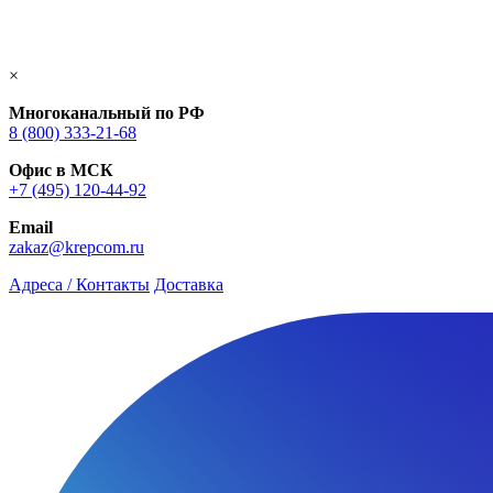
×
Многоканальный по РФ
8 (800) 333‑21-68
Офис в МСК
+7 (495) 120-44-92
Email
zakaz@krepcom.ru
Адреса / Контакты
Доставка