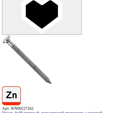
Арт. WN00227262
Гвоздь 4х40 ершеный, повышенной прочности, с плоской