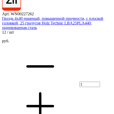
Арт. WN00227262
Гвоздь 4х40 ершеный, повышенной прочности, с плоской
головкой, 25 градусов Holz Technic LBA25PLA440,
оцинкованная сталь
12
/ шт
руб.