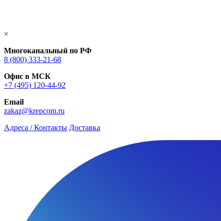
×
Многоканальный по РФ
8 (800) 333‑21-68
Офис в МСК
+7 (495) 120-44-92
Email
zakaz@krepcom.ru
Адреса / Контакты
Доставка