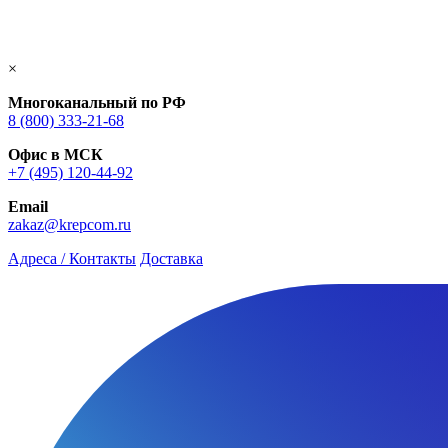
×
Многоканальный по РФ
8 (800) 333‑21-68
Офис в МСК
+7 (495) 120-44-92
Email
zakaz@krepcom.ru
Адреса / Контакты
Доставка