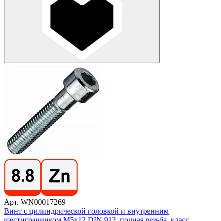
Арт. WN00017269
Винт с цилиндрической головкой и внутренним
шестигранником М5х12 DIN 912, полная резьба, класс