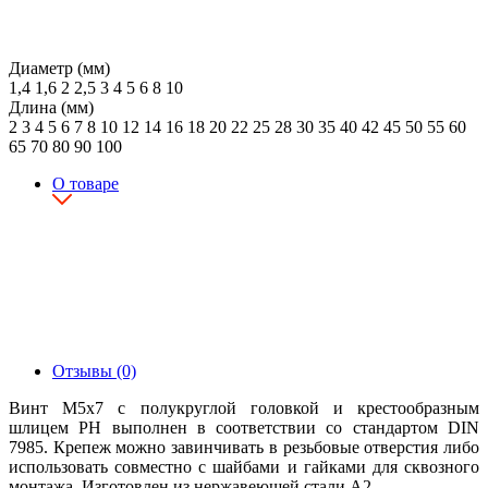
Диаметр (мм)
1,4
1,6
2
2,5
3
4
5
6
8
10
Длина (мм)
2
3
4
5
6
7
8
10
12
14
16
18
20
22
25
28
30
35
40
42
45
50
55
60
65
70
80
90
100
О товаре
Отзывы (0)
Винт М5х7 с полукруглой головкой и крестообразным
шлицем PH выполнен в соответствии со стандартом DIN
7985. Крепеж можно завинчивать в резьбовые отверстия либо
использовать совместно с шайбами и гайками для сквозного
монтажа. Изготовлен из нержавеющей стали А2.