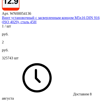
Арт. WN00054136
Винт установочный с засверленным концом М5х16 DIN 916
(ISO 4029), сталь 45Н
1
/ шт
руб.
2
руб.
325743 шт
Доставим 8
августа